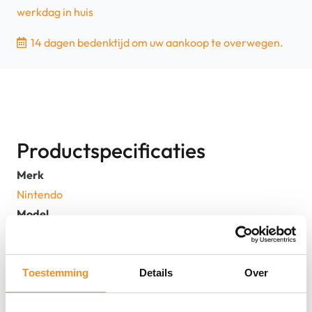
werkdag in huis
Turquoise
|
14 dagen bedenktijd om uw aankoop te overwegen.
Retourdeal
aantal
Productspecificaties
Merk
Nintendo
Model
Switch Lite
EAN
0045496452711
Toestemming
Details
Over
MPN
10002292