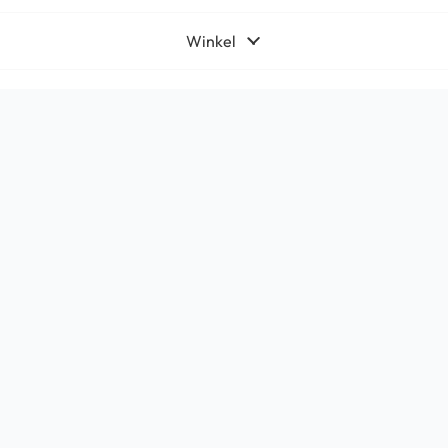
Winkel
Algemeen
Contact
Bedrijfsgegevens
HQ-Mobile b.v.
Brouwer 1
5521DK Eersel
KvK:
71566619
Btw: NL858765159B01