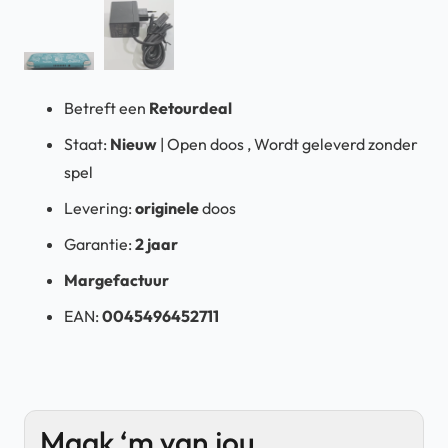
Betreft een
Retourdeal
Staat:
Nieuw
| Open doos , Wordt geleverd zonder
spel
Levering:
originele
doos
Garantie:
2 jaar
Margefactuur
EAN:
0045496452711
Maak ‘m van jou