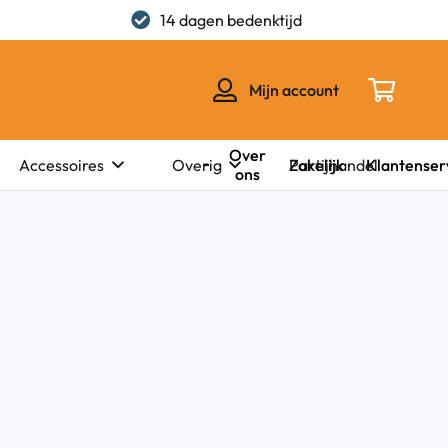
14 dagen bedenktijd
Mijn account
Over
Zakelijk
Klantenser
Accessoires
Overig
Partijhandel
ons