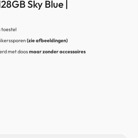
28GB Sky Blue |
s
toestel
uikerssporen
(zie afbeeldingen)
verd met doos
maar zonder accessoires