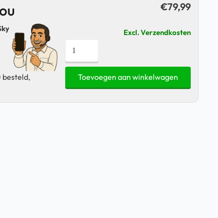
€
79,99
jou
Sky
Excl. Verzendkosten
OPPO
A57s
-
 besteld,
Toevoegen aan winkelwagen
128GB
Sky
Blue
|
Tweedehands
aantal