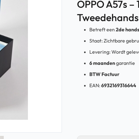
OPPO A57s – 1
Tweedehands
Betreft een
2de hand
Staat: Zichtbare gebr
Levering: Wordt gele
6 maanden
garantie
BTW Factuur
EAN:
6932169316644