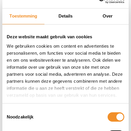
Staat
2dehands
Toestemming
Details
Over
MPN
CPH2091SK
Deze website maakt gebruik van cookies
EAN
We gebruiken cookies om content en advertenties te
6944284666962, 6944284667051
personaliseren, om functies voor social media te bieden
en om ons websiteverkeer te analyseren. Ook delen we
informatie over uw gebruik van onze site met onze
partners voor social media, adverteren en analyse. Deze
partners kunnen deze gegevens combineren met andere
informatie die u aan ze heeft verstrekt of die ze hebben
verzameld op basis van uw gebruik van hun services.
Direct erbij bestellen
Toestemmingsselectie
Noodzakelijk