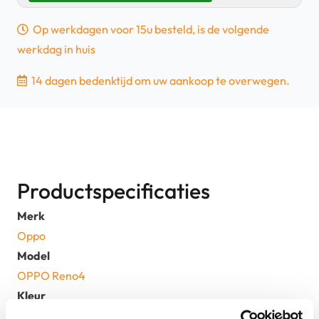
–
Op werkdagen voor 15u besteld, is de volgende
128GB
werkdag in huis
–
Zwart
14 dagen bedenktijd om uw aankoop te overwegen.
-
5G
|
Tweedehands
aantal
Productspecificaties
Merk
Oppo
Model
OPPO Reno4
Kleur
Zwart