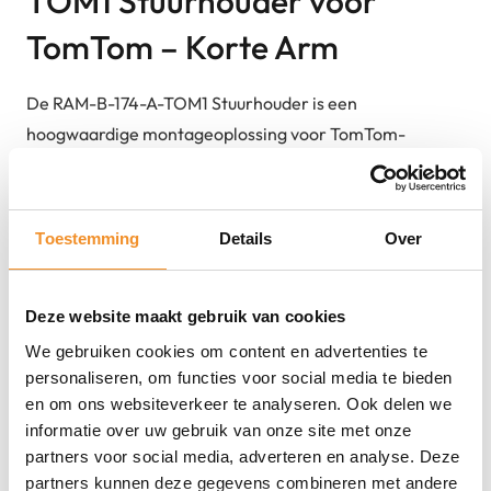
TOM1 Stuurhouder voor
TomTom – Korte Arm
De RAM-B-174-A-TOM1 Stuurhouder is een
hoogwaardige montageoplossing voor TomTom-
navigatiesystemen, speciaal ontworpen voor
motorfietsen. Deze houder beschikt over een korte arm,
wat zorgt voor een compacte en stabiele bevestiging op
Toestemming
Details
Over
het stuur. Het robuuste ontwerp biedt betrouwbare
prestaties, zelfs onder zware rijomstandigheden.
Deze website maakt gebruik van cookies
Dankzij de verstelbare kogelgewrichten kun je de positie
van je TomTom eenvoudig aanpassen voor optimale
We gebruiken cookies om content en advertenties te
personaliseren, om functies voor social media te bieden
zichtbaarheid en bediening tijdens het rijden. De
en om ons websiteverkeer te analyseren. Ook delen we
installatie is eenvoudig en vereist geen speciale
informatie over uw gebruik van onze site met onze
gereedschappen, waardoor je snel en veilig op weg kunt.
partners voor social media, adverteren en analyse. Deze
partners kunnen deze gegevens combineren met andere
Sterke punten