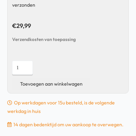
verzonden
€
29,99
Verzendkosten van toepassing
RAM-
B-
174-
Toevoegen aan winkelwagen
A-
TOM1
Op werkdagen voor 15u besteld, is de volgende
Stuurhouder
werkdag in huis
voor
TomTom
14 dagen bedenktijd om uw aankoop te overwegen.
-