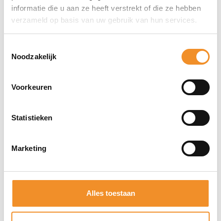
informatie die u aan ze heeft verstrekt of die ze hebben
verzameld op basis van uw gebruik van hun services.
Compacte en stabiele montage dankzij de korte
arm
Toestemmingsselectie
Verstelbare kogelgewrichten voor optimale
Noodzakelijk
positionering
Eenvoudige installatie zonder speciaal
Voorkeuren
gereedschap
Statistieken
Direct erbij bestellen
Marketing
Alles toestaan