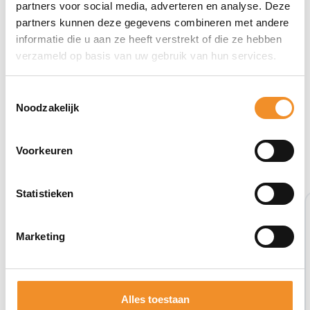
partners voor social media, adverteren en analyse. Deze
partners kunnen deze gegevens combineren met andere
informatie die u aan ze heeft verstrekt of die ze hebben
verzameld op basis van uw gebruik van hun services.
Toestemmingsselectie
Noodzakelijk
Bekijk ook eens deze producten
Voorkeuren
Statistieken
Tweedehands
Marketing
Alles toestaan