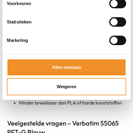
Voorkeuren
eerste cd-brander
Statistieken
Wat is er verbeterd t.o.v. PLA of ABS?
Flexibeler dan PLA, maar net zo makkelijk te
Marketing
printen
Minder kromtrekking dan ABS – betere
printkwaliteit
Alles toestaan
Hoger smeltpunt dan PLA – beter geschikt voor
functionele onderdelen
Weigeren
Gladdere afwerking, zonder veel nabewerking
Minder breekbaar dan PLA of harde kunststoffen
Veelgestelde vragen – Verbatim 55065
PET-G Blauw