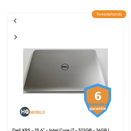
Tweedehands
Dell XPS – 15,6″ – Intel Core i7 – 512GB – 16GB |