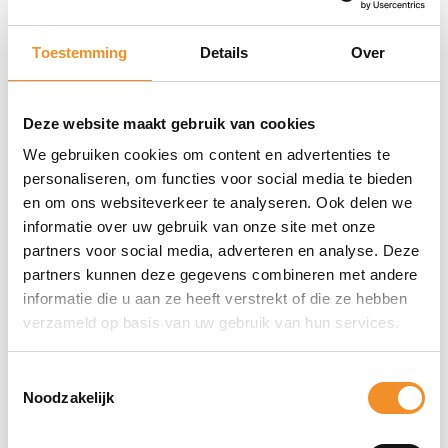
Printsnelheid: ca. 30 – 60 mm/s
Compatibel met alle gangbare FDM/FFF-printers
Toestemming
Details
Over
die 2,85 mm filament slikken
Deze website maakt gebruik van cookies
Waarom kiezen voor Verbatim 55065
We gebruiken cookies om content en advertenties te
PET-G Blauw Transparant?
personaliseren, om functies voor social media te bieden
Moeiteloos printen met professionele looks
en om ons websiteverkeer te analyseren. Ook delen we
informatie over uw gebruik van onze site met onze
Hoog slagvast, dus geschikt voor functionele prints
partners voor social media, adverteren en analyse. Deze
Lichtdoorlatende kleur – perfect voor
partners kunnen deze gegevens combineren met andere
informatie die u aan ze heeft verstrekt of die ze hebben
designprojecten of verlichte onderdelen
verzameld op basis van uw gebruik van hun services.
Geschikt voor technische modellen, behuizingen of
prototypes
Toestemmingsselectie
Noodzakelijk
Minder geur en vervorming dan ABS
Gemaakt door Verbatim – betrouwbaar sinds je