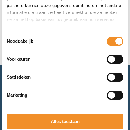
Op werkdagen vóór 15u besteld, vandaag verzonden!
partners kunnen deze gegevens combineren met andere
informatie die u aan ze heeft verstrekt of die ze hebben
€
14,99
verzameld op basis van uw gebruik van hun services.
Toevoegen aan winkelwagen
Toestemmingsselectie
Noodzakelijk
Voorkeuren
Statistieken
Advies nodig? Bel of mail ons.
Marketing
Voor retourneren of garantie: mail ons.
Bel met ons
Alles toestaan