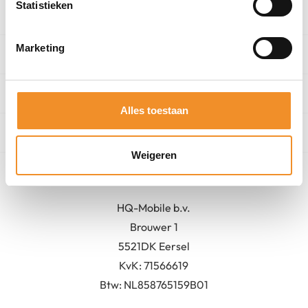
Statistieken
Categorieën
Marketing
Winkel
Algemeen
Alles toestaan
Contact
Weigeren
Bedrijfsgegevens
HQ-Mobile b.v.
Brouwer 1
5521DK Eersel
KvK:
71566619
Btw: NL858765159B01