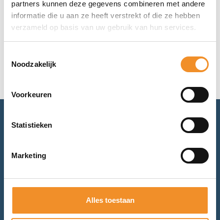
partners kunnen deze gegevens combineren met andere
€
199,99
informatie die u aan ze heeft verstrekt of die ze hebben
verzameld op basis van uw gebruik van hun services.
Toevoegen aan winkelwagen
Toestemmingsselectie
Noodzakelijk
Voorkeuren
Statistieken
Advies nodig? Bel of mail ons.
Voor retourneren of garantie: mail ons.
Marketing
Bel met ons
Alles toestaan
Mail met ons