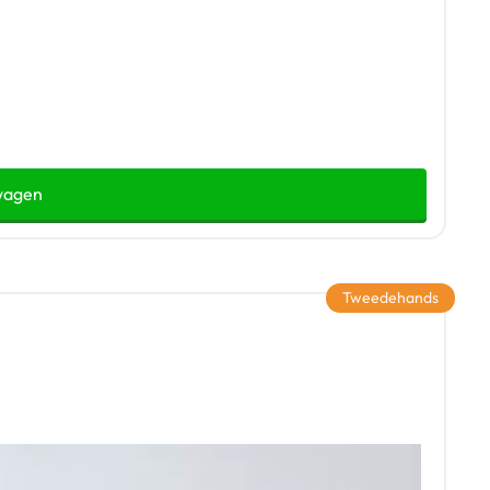
wagen
Tweedehands