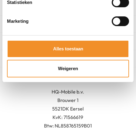
Statistieken
Categorieën
Marketing
Winkel
Algemeen
Alles toestaan
Contact
Weigeren
Bedrijfsgegevens
HQ-Mobile b.v.
Brouwer 1
5521DK Eersel
KvK:
71566619
Btw: NL858765159B01