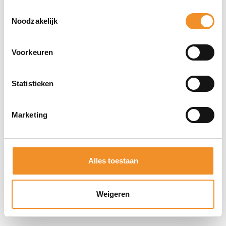
Toestemmingsselectie
Noodzakelijk
Voorkeuren
Samsung Tab S9 FE – 128GB – Wifi – Groen |
Statistieken
Tweedehands
Op werkdagen vóór 15u besteld, vandaag verzonden!
Marketing
€
299,99
Toevoegen aan winkelwagen
Alles toestaan
Tweedehands
Weigeren