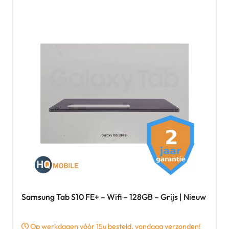
Samsung Tab S10 FE+ – Wifi – 128GB – Grijs | Nieuw
Op werkdagen vóór 15u besteld, vandaag verzonden!