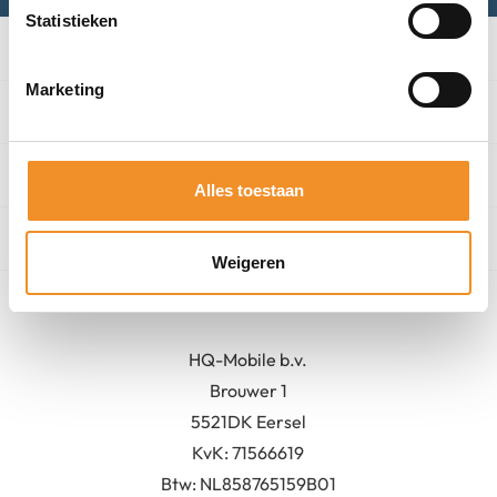
Statistieken
Categorieën
Marketing
Winkel
Algemeen
Alles toestaan
Contact
Weigeren
Bedrijfsgegevens
HQ-Mobile b.v.
Brouwer 1
5521DK Eersel
KvK:
71566619
Btw: NL858765159B01