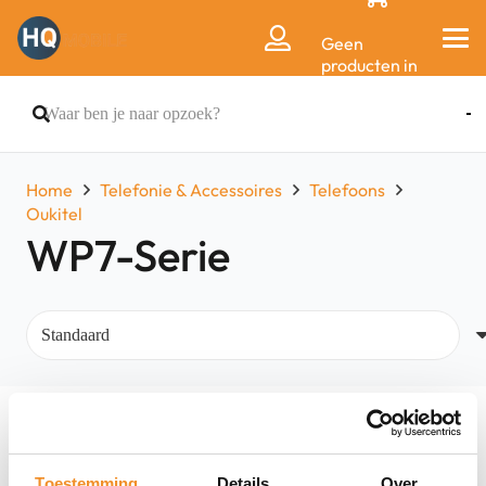
Geen
producten in
de
winkelwagen.
Home
Telefonie & Accessoires
Telefoons
Oukitel
WP7-Serie
Filters
Toestemming
Details
Over