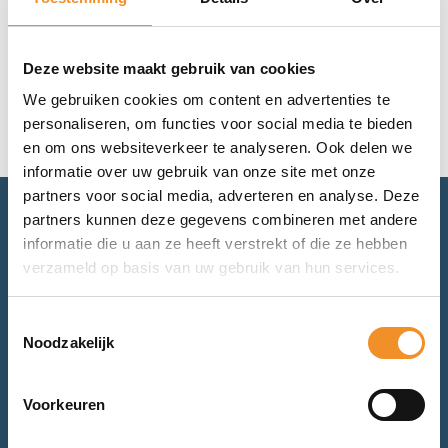
Geen resultaten gevonden.
Deze website maakt gebruik van cookies
We gebruiken cookies om content en advertenties te
personaliseren, om functies voor social media te bieden
en om ons websiteverkeer te analyseren. Ook delen we
informatie over uw gebruik van onze site met onze
partners voor social media, adverteren en analyse. Deze
partners kunnen deze gegevens combineren met andere
Advies nodig? Bel of mail ons.
informatie die u aan ze heeft verstrekt of die ze hebben
verzameld op basis van uw gebruik van hun services.
Voor retourneren of garantie: mail ons.
Toestemmingsselectie
Noodzakelijk
Bel met ons
Voorkeuren
Mail met ons