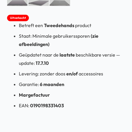
Uitverkocht
Betreft een
Tweedehands
product
Staat: Minimale gebruikerssporen
(zie
afbeeldingen)
Geüpdatet
naar
de
laatste
beschikbare
versie
—
update:
17.7.10
Levering:
zonder doos
en/of
accessoires
Garantie:
6 maanden
Margefactuur
EAN:
0190198331403