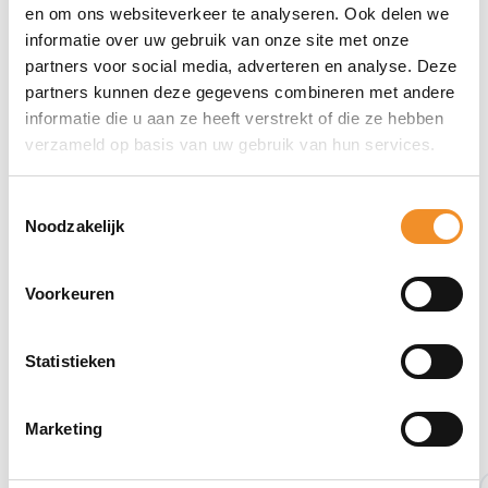
Direct erbij bestellen
en om ons websiteverkeer te analyseren. Ook delen we
informatie over uw gebruik van onze site met onze
partners voor social media, adverteren en analyse. Deze
partners kunnen deze gegevens combineren met andere
informatie die u aan ze heeft verstrekt of die ze hebben
verzameld op basis van uw gebruik van hun services.
Toestemmingsselectie
Noodzakelijk
Voorkeuren
Statistieken
Bekijk ook eens deze producten
Marketing
Nieuw