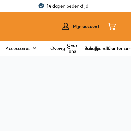
14 dagen bedenktijd
Mijn account
Over
Zakelijk
Klantenser
Accessoires
Overig
Partijhandel
ons