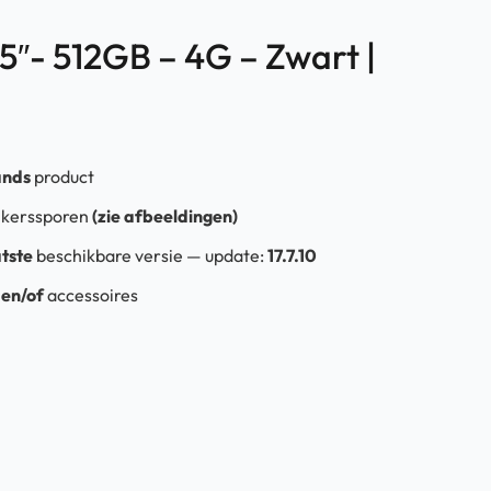
.5″- 512GB – 4G – Zwart |
nds
product
ikerssporen
(zie afbeeldingen)
atste
beschikbare
versie
—
update:
17.7.10
s
en/of
accessoires