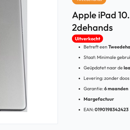
Apple iPad 10
2dehands
Uitverkocht
Betreft een
Tweedeha
Staat: Minimale gebru
Geüpdatet
naar
de
la
Levering:
zonder doo
Garantie:
6 maanden
Margefactuur
EAN:
0190198342423