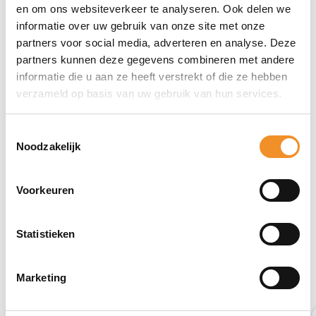
Direct erbij bestellen
en om ons websiteverkeer te analyseren. Ook delen we
informatie over uw gebruik van onze site met onze
partners voor social media, adverteren en analyse. Deze
partners kunnen deze gegevens combineren met andere
informatie die u aan ze heeft verstrekt of die ze hebben
verzameld op basis van uw gebruik van hun services.
Toestemmingsselectie
Noodzakelijk
Voorkeuren
Statistieken
Bekijk ook eens deze producten
Marketing
Nieuw