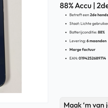
88% Accu | 2
Betreft een
2de hand
Staat: Lichte gebruik
Batterijconditie:
88%
Levering:
6 maanden
Marge factuur
EAN:
0194252689714
Maak ‘m van 