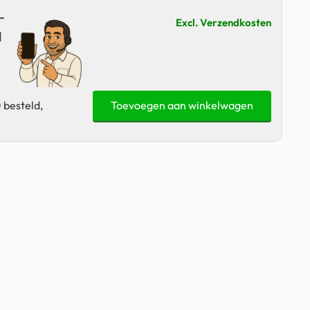
–
Excl. Verzendkosten
|
Apple
 besteld,
Toevoegen aan winkelwagen
iPhone
13
Mini
-
128GB
-
Zwart
-
88%
Accu
|