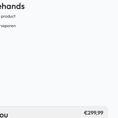
dehands
s
product
erssporen
€
299,99
jou