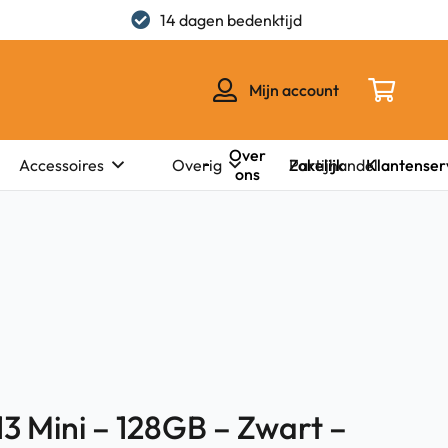
14 dagen bedenktijd
Mijn account
Over
Zakelijk
Klantenser
Accessoires
Overig
Partijhandel
ons
13 Mini – 128GB – Zwart –