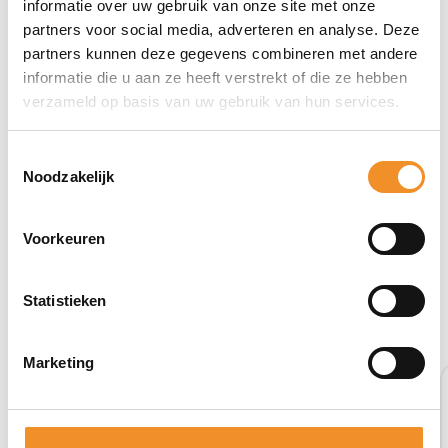
informatie over uw gebruik van onze site met onze
partners voor social media, adverteren en analyse. Deze
partners kunnen deze gegevens combineren met andere
informatie die u aan ze heeft verstrekt of die ze hebben
verzameld op basis van uw gebruik van hun services.
Toestemmingsselectie
Noodzakelijk
Voorkeuren
Bekijk ook eens deze producten
Statistieken
Marketing
Retour Deal