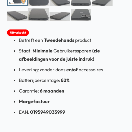
Uitverkocht
Betreft een
T
weedehands
product
Staat:
Minimale
Gebruikerssporen
(zie
afbeeldingen voor de juiste indruk)
Levering:
zonder doos
en/of
accessoires
Batterijpercentage:
82%
Garantie:
6 maanden
Margefactuur
EAN:
0195949035999