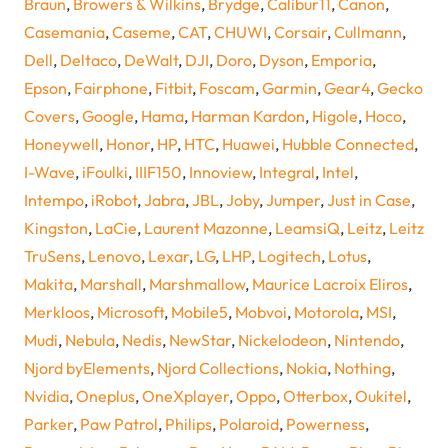
Braun
,
Browers & Wilkins
,
Brydge
,
Calibur11
,
Canon
,
Casemania
,
Caseme
,
CAT
,
CHUWI
,
Corsair
,
Cullmann
,
Dell
,
Deltaco
,
DeWalt
,
DJI
,
Doro
,
Dyson
,
Emporia
,
Epson
,
Fairphone
,
Fitbit
,
Foscam
,
Garmin
,
Gear4
,
Gecko
Covers
,
Google
,
Hama
,
Harman Kardon
,
Higole
,
Hoco
,
Honeywell
,
Honor
,
HP
,
HTC
,
Huawei
,
Hubble Connected
,
I-Wave
,
iFoulki
,
IIIF150
,
Innoview
,
Integral
,
Intel
,
Intempo
,
iRobot
,
Jabra
,
JBL
,
Joby
,
Jumper
,
Just in Case
,
Kingston
,
LaCie
,
Laurent Mazonne
,
LeamsiQ
,
Leitz
,
Leitz
TruSens
,
Lenovo
,
Lexar
,
LG
,
LHP
,
Logitech
,
Lotus
,
Makita
,
Marshall
,
Marshmallow
,
Maurice Lacroix Eliros
,
Merkloos
,
Microsoft
,
Mobile5
,
Mobvoi
,
Motorola
,
MSI
,
Mudi
,
Nebula
,
Nedis
,
NewStar
,
Nickelodeon
,
Nintendo
,
Njord byElements
,
Njord Collections
,
Nokia
,
Nothing
,
Nvidia
,
Oneplus
,
OneXplayer
,
Oppo
,
Otterbox
,
Oukitel
,
Parker
,
Paw Patrol
,
Philips
,
Polaroid
,
Powerness
,