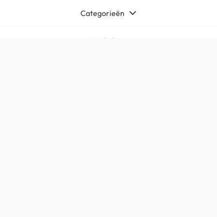
Categorieën
Winkel
Algemeen
Contact
Bedrijfsgegevens
HQ-Mobile b.v.
Brouwer 1
5521DK Eersel
KvK:
71566619
Btw: NL858765159B01