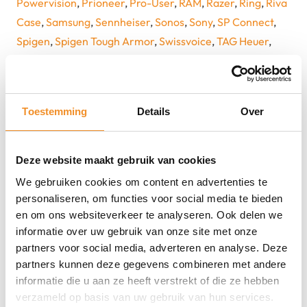
Powervision
,
Prioneer
,
Pro-User
,
RAM
,
Razer
,
Ring
,
Riva
Case
,
Samsung
,
Sennheiser
,
Sonos
,
Sony
,
SP Connect
,
Spigen
,
Spigen Tough Armor
,
Swissvoice
,
TAG Heuer
,
Technaxx
,
TomTom
,
TP Link
,
Trust
,
UGG
,
Verbatim
,
Vivo
,
Wacom
,
Webfleet
,
Webfleet Solutions
,
Xiaomi
,
Xioami
,
XTORM
,
ZAGG
Toestemming
Details
Over
Model
Apple Iphone SE (2022)
Kleur
Deze website maakt gebruik van cookies
Zwart
We gebruiken cookies om content en advertenties te
Staat
personaliseren, om functies voor social media te bieden
2dehands
en om ons websiteverkeer te analyseren. Ook delen we
informatie over uw gebruik van onze site met onze
MPN
partners voor social media, adverteren en analyse. Deze
MMXJ3PM/A, MMXJ3QN/A, MMXJ3ZD/A
partners kunnen deze gegevens combineren met andere
EAN
informatie die u aan ze heeft verstrekt of die ze hebben
0194253013952, 0194253014065
verzameld op basis van uw gebruik van hun services.