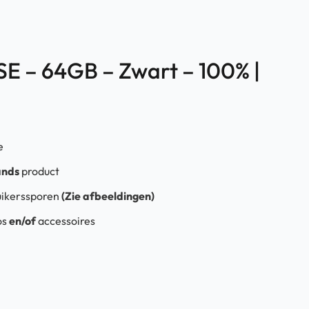
SE – 64GB – Zwart – 100% |
e
ands
product
ikerssporen
(Zie afbeeldingen)
os
en/of
accessoires