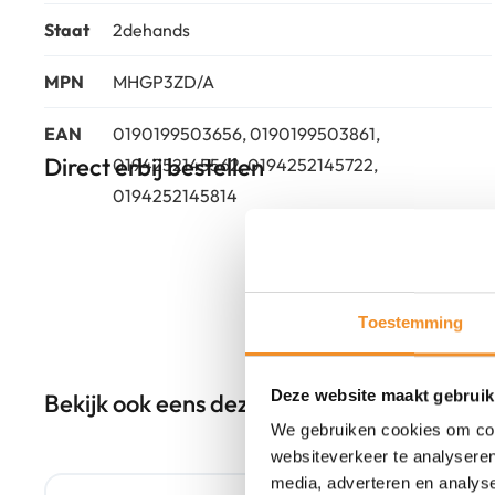
Staat
2dehands
MPN
MHGP3ZD/A
EAN
0190199503656, 0190199503861,
Direct erbij bestellen
0194252145562, 0194252145722,
0194252145814
Toestemming
Deze website maakt gebruik
Bekijk ook eens deze producten
We gebruiken cookies om cont
websiteverkeer te analyseren
Retour Deal
media, adverteren en analys