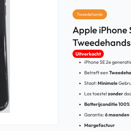
Tweedehands
Apple iPhone 
Tweedehands
Uitverkocht
iPhone SE 2e generati
Betreft een
Tweedeh
Staat:
Minimale
Gebru
Los toestel
zonder
do
Batterijconditie 100%
Garantie:
6 maanden
Margefactuur