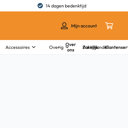
14 dagen bedenktijd
Mijn account
Over
Zakelijk
Klantenser
Accessoires
Overig
Partijhandel
ons