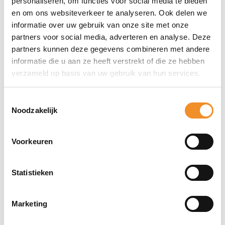
personaliseren, om functies voor social media te bieden
en om ons websiteverkeer te analyseren. Ook delen we
Direct erbij bestellen
informatie over uw gebruik van onze site met onze
partners voor social media, adverteren en analyse. Deze
partners kunnen deze gegevens combineren met andere
informatie die u aan ze heeft verstrekt of die ze hebben
verzameld op basis van uw gebruik van hun services.
Toestemmingsselectie
Noodzakelijk
Voorkeuren
Statistieken
Bekijk ook eens deze producten
Marketing