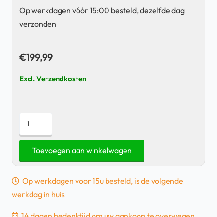
Op werkdagen vóór 15:00 besteld, dezelfde dag
verzonden
€
199,99
Excl. Verzendkosten
Jumper
Ezbook
S5
Toevoegen aan winkelwagen
-
14
Op werkdagen voor 15u besteld, is de volgende
inch
werkdag in huis
-
256GB
14 dagen bedenktijd om uw aankoop te overwegen.