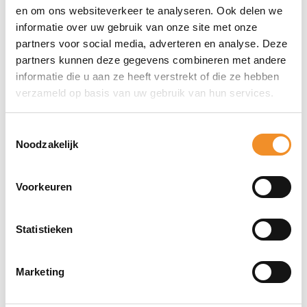
bevat een numeriek gedeelte, wat handig is voor
en om ons websiteverkeer te analyseren. Ook delen we
informatie over uw gebruik van onze site met onze
gebruikers die veel met cijfers werken. De laptop draait
partners voor social media, adverteren en analyse. Deze
op Windows 11 Home en heeft een 0.3MP front-facing
partners kunnen deze gegevens combineren met andere
webcam voor videoconferenties.
informatie die u aan ze heeft verstrekt of die ze hebben
verzameld op basis van uw gebruik van hun services.
Sterke punten
Full HD IPS-scherm voor een heldere en duidelijke
Toestemmingsselectie
Noodzakelijk
weergave
SSD-opslag zorgt voor snelle opstart- en
Voorkeuren
laadtijden
Inclusief numeriek toetsenbord voor extra
Statistieken
gebruiksgemak
Marketing
Direct erbij bestellen