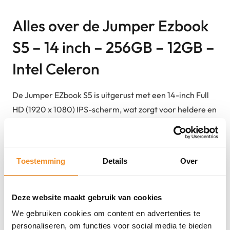
Alles over de Jumper Ezbook
S5 – 14 inch – 256GB – 12GB –
Intel Celeron
De Jumper EZbook S5 is uitgerust met een 14-inch Full
HD (1920 x 1080) IPS-scherm, wat zorgt voor heldere en
duidelijke beelden. De laptop wordt aangedreven door
een Intel Celeron-processor, specifiek de J4105,
gecombineerd met 12GB DDR4 RAM en een 256GB SSD,
Toestemming
Details
Over
wat bijdraagt aan snelle opstarttijden en responsieve
prestaties. Qua connectiviteit biedt de laptop onder
andere Wi-Fi 802.11ac, Bluetooth 4.2, USB Type-A 2.0
Deze website maakt gebruik van cookies
en 3.2 Gen 1 poorten, een HDMI-uitgang en een
We gebruiken cookies om content en advertenties te
microSD-kaartlezer voor extra opslag. Het toetsenbord
personaliseren, om functies voor social media te bieden