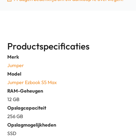
-
12GB
-
Intel
Celeron
Productspecificaties
aantal
Merk
Jumper
Model
Jumper Ezbook S5 Max
RAM-Geheugen
12 GB
Opslagcapaciteit
256 GB
Opslagmogelijkheden
SSD