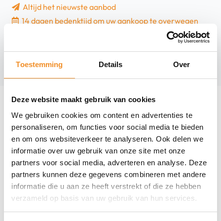
Altijd het nieuwste aanbod
12.9
14 dagen bedenktijd om uw aankoop te overwegen
&
6 maanden garantie
Air
13"
(2024)
Toestemming
Details
Over
|
Retourdeal
Deze website maakt gebruik van cookies
aantal
We gebruiken cookies om content en advertenties te
personaliseren, om functies voor social media te bieden
Productomschrijving
en om ons websiteverkeer te analyseren. Ook delen we
informatie over uw gebruik van onze site met onze
partners voor social media, adverteren en analyse. Deze
partners kunnen deze gegevens combineren met andere
informatie die u aan ze heeft verstrekt of die ze hebben
verzameld op basis van uw gebruik van hun services.
Productspecificaties