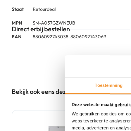
Staat
Retourdeal
MPN
SM-A037GZWNEUB
Direct erbij bestellen
EAN
8806092743038, 8806092743069
Toestemming
Bekijk ook eens deze producten
Deze website maakt gebruik
Retour Deal
We gebruiken cookies om cont
websiteverkeer te analyseren
media, adverteren en analys