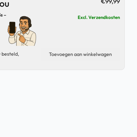
€
99,99
jou
s –
Excl. Verzendkosten
Samsung
 besteld,
Toevoegen aan winkelwagen
Galaxy
A03s
-
4G
-
32+64GB
-
Wit|
Retourdeal
aantal