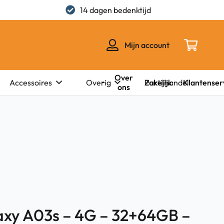
14 dagen bedenktijd
Mijn account
Over
Zakelijk
Klantenser
Accessoires
Overig
Partijhandel
ons
xy A03s – 4G – 32+64GB –