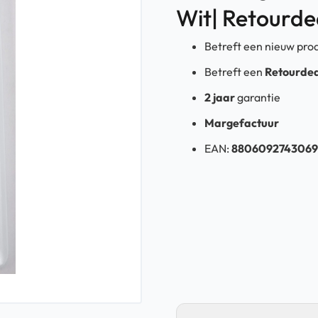
Wit| Retourde
Betreft een nieuw pro
Betreft een
Retourdea
2 jaar
garantie
Margefactuur
EAN:
8806092743069