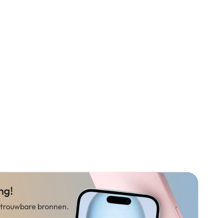
ng!
betrouwbare bronnen.