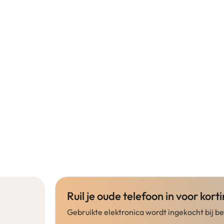
Ruil je oude telefoon in voor korti
Gebruikte elektronica wordt ingekocht bij 