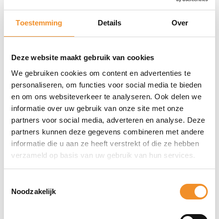
Staat
Toestemming
Details
Over
Nieuw
MPN
SM-A266BZKBEUB, SM-A266BZKBEUE
Deze website maakt gebruik van cookies
EAN
We gebruiken cookies om content en advertenties te
8806097072812, 8806097072829, 8806097742937
personaliseren, om functies voor social media te bieden
en om ons websiteverkeer te analyseren. Ook delen we
informatie over uw gebruik van onze site met onze
partners voor social media, adverteren en analyse. Deze
partners kunnen deze gegevens combineren met andere
informatie die u aan ze heeft verstrekt of die ze hebben
verzameld op basis van uw gebruik van hun services.
Toestemmingsselectie
Direct erbij bestellen
Noodzakelijk