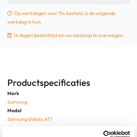
4G
-
Op werkdagen voor 15u besteld, is de volgende
128GB
werkdag in huis
-
Zwart
14 dagen bedenktijd om uw aankoop te overwegen.
|
Nieuw
aantal
Productspecificaties
Merk
Samsung
Model
Samsung Galaxy A17
Kleur
Zwart