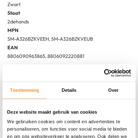
Zwart
Staat
2dehands
MPN
SM-A326BZKVEEH, SM-A326BZKVEUB
EAN
8806090963865, 8806092220881
Alles over de Samsung Galaxy
A32 – 5G – 128GB – Zwart |
Toestemming
Details
Over
Tweedehands
Deze website maakt gebruik van cookies
We gebruiken cookies om content en advertenties te
personaliseren, om functies voor social media te bieden
Direct erbij bestellen
en om ons websiteverkeer te analyseren. Ook delen we