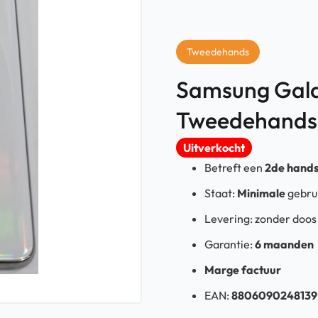
Tweedehands
Samsung Galax
Tweedehands
Uitverkocht
Betreft een
2de hand
Staat:
Minimale
gebru
Levering:
zonder doo
Garantie:
6 maanden
Marge factuur
EAN:
8806090248139