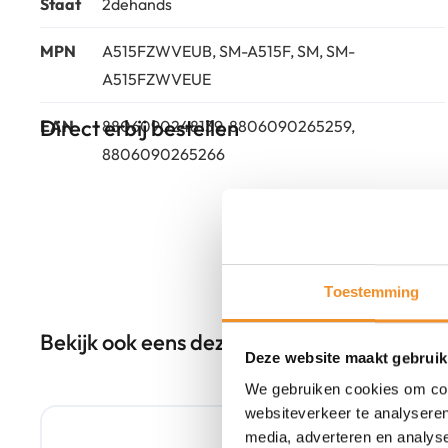
Staat
2dehands
MPN
A515FZWVEUB, SM-A515F, SM, SM-
A515FZWVEUE
Direct erbij bestellen
EAN
8806090248139, 8806090265259,
8806090265266
Toestemming
Bekijk ook eens deze producten
Deze website maakt gebruik
We gebruiken cookies om cont
websiteverkeer te analyseren
media, adverteren en analys