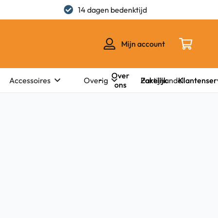
14 dagen bedenktijd
Mijn account
Over
Zakelijk
Klantenser
Accessoires
Overig
Partijhandel
ons