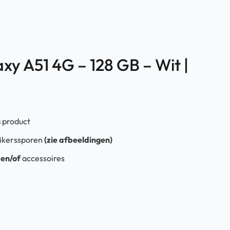
y A51 4G – 128 GB – Wit |
s
product
ikerssporen
(zie afbeeldingen)
s
en/of
accessoires