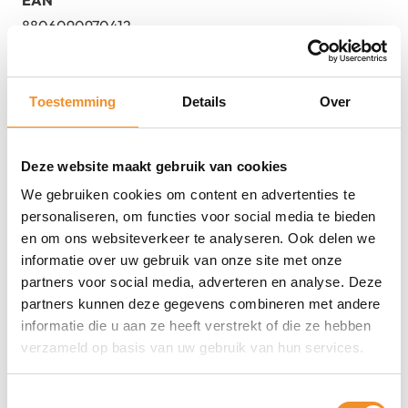
8806090970412
MPN
SM-R190NZVAEUB
Kleur
Toestemming
Details
Over
Paars
Staat
Deze website maakt gebruik van cookies
2dehands
We gebruiken cookies om content en advertenties te
personaliseren, om functies voor social media te bieden
en om ons websiteverkeer te analyseren. Ook delen we
informatie over uw gebruik van onze site met onze
partners voor social media, adverteren en analyse. Deze
partners kunnen deze gegevens combineren met andere
informatie die u aan ze heeft verstrekt of die ze hebben
verzameld op basis van uw gebruik van hun services.
Toestemmingsselectie