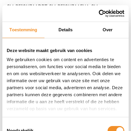
SM-R510NZAADBT, SM-R510NZAAEUA, SM-
R510NZAAEUB, SM-R510NZAAEUC, SM-R510NZAAEUE,
SM-R510NZAAITV, SM-R510NZAAPHE, SM-
Toestemming
Details
Over
R510NZAAXEF
EAN
8806094511215, 8806094511222, 8806094511239,
Deze website maakt gebruik van cookies
8806094512540, 8806094512588, 8806094512663,
We gebruiken cookies om content en advertenties te
8806094521139, 8806094530957
personaliseren, om functies voor social media te bieden
en om ons websiteverkeer te analyseren. Ook delen we
informatie over uw gebruik van onze site met onze
partners voor social media, adverteren en analyse. Deze
partners kunnen deze gegevens combineren met andere
informatie die u aan ze heeft verstrekt of die ze hebben
verzameld op basis van uw gebruik van hun services.
Toestemmingsselectie
Noodzakelijk