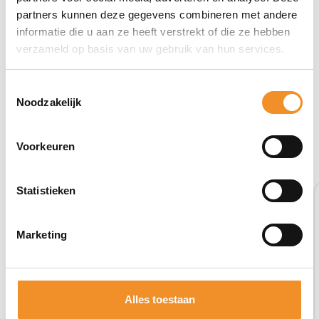
partners kunnen deze gegevens combineren met andere
informatie die u aan ze heeft verstrekt of die ze hebben
verzameld op basis van uw gebruik van hun services.
Toestemmingsselectie
Noodzakelijk
Bekijk ook eens deze producten
Voorkeuren
Statistieken
Marketing
Alles toestaan