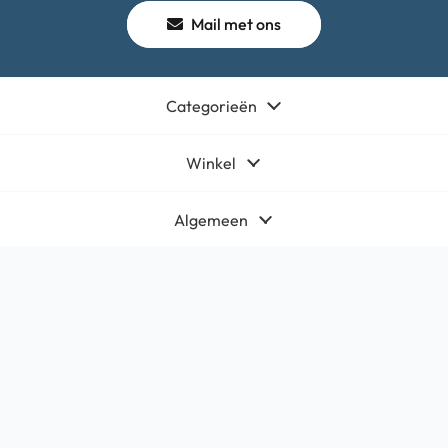
Mail met ons
Categorieën
Winkel
Algemeen
Contact
Bedrijfsgegevens
HQ-Mobile b.v.
Brouwer 1
5521DK Eersel