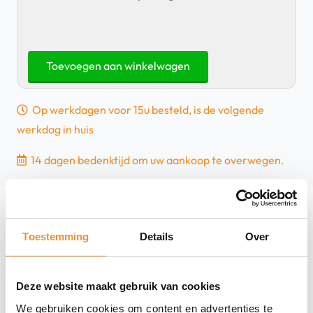
Samsung
Toevoegen aan winkelwagen
Galaxy
S
Op werkdagen voor 15u besteld, is de volgende
Pen
werkdag in huis
-
Galaxy
14 dagen bedenktijd om uw aankoop te overwegen.
Z
Fold
3
-
Toestemming
Details
Over
Zwart
Productspecificaties
aantal
Deze website maakt gebruik van cookies
Merk
We gebruiken cookies om content en advertenties te
Samsung