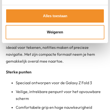
De Samsung Galaxy S Pen speciaal voor de Galaxy Z
Fold 3 biedt een nauwkeurige en soepele
Alles toestaan
schrijfervaring, geoptimaliseerd voor het opvouwbare
scherm. Dankzij de zachte en intrekbare penpunt is hij
Weigeren
veilig te gebruiken op het kwetsbare binnenste display
van de Fold 3. De stylus ligt comfortabel in de hand en is
ideaal voor tekenen, notities maken of precieze
navigatie. Met zijn compacte formaat neem je hem
gemakkelijk overal mee naartoe.
Sterke punten
Speciaal ontworpen voor de Galaxy Z Fold 3
Veilige, intrekbare penpunt voor het opvouwbare
scherm
Comfortabele grip en hoge nauwkeurigheid