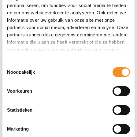
personaliseren, om functies voor social media te bieden
Materiaal
en om ons websiteverkeer te analyseren. Ook delen we
Kunststof
informatie over uw gebruik van onze site met onze
Geschikt voor model
partners voor social media, adverteren en analyse. Deze
Samsung Galaxy Z Fold 3
partners kunnen deze gegevens combineren met andere
informatie die u aan ze heeft verstrekt of die ze hebben
Kleur
verzameld op basis van uw gebruik van hun services.
Zwart
Aantal styli
Toestemmingsselectie
1
Noodzakelijk
Penfunctionaliteit
Ja
Voorkeuren
Alles over de Samsung Galaxy
Statistieken
S Pen – Galaxy Z Fold 3 –
Zwart
Marketing