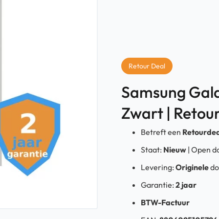
Retour Deal
Samsung Galax
Zwart | Retou
Betreft een
Retourdea
Staat:
Nieuw
| Open d
Levering:
Originele
do
Garantie:
2 jaar
BTW-Factuur