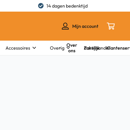
14 dagen bedenktijd
Mijn account
Over
Zakelijk
Klantenser
Accessoires
Overig
Partijhandel
ons