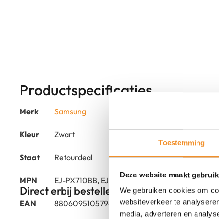
Productspecificaties
Merk
Samsung
Kleur
Zwart
Toestemming
Staat
Retourdeal
Deze website maakt gebruik
MPN
EJ-PX710BB, EJ-PX710BBEGEU
Direct erbij bestellen
We gebruiken cookies om cont
websiteverkeer te analyseren
EAN
8806095105796
media, adverteren en analys