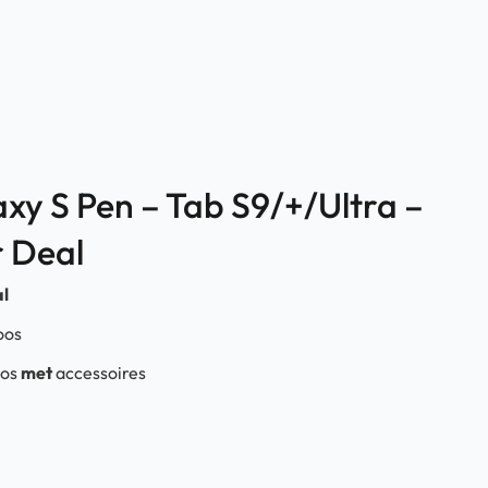
y S Pen – Tab S9/+/Ultra –
r Deal
l
oos
os
met
accessoires