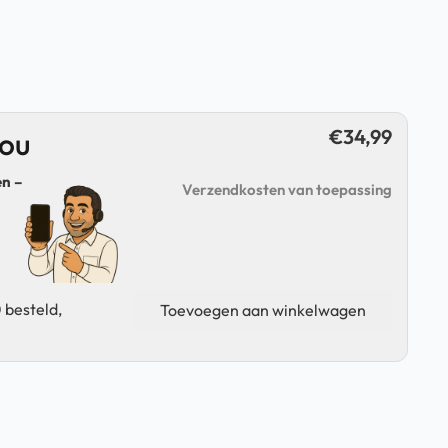
€
34,99
jou
n –
Verzendkosten van toepassing
Samsung
 besteld,
Toevoegen aan winkelwagen
Galaxy
S
Pen
-
Tab