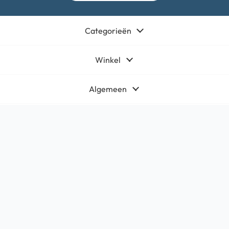
Categorieën
Winkel
Algemeen
Contact
Bedrijfsgegevens
HQ-Mobile b.v.
Brouwer 1
5521DK Eersel
KvK:
71566619