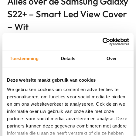
Alles over de Samsung Galaxy
S22+ – Smart Led View Cover
– Wit
De Samsung Galaxy S22+ Smart LED View Cover in wit
biedt geavanceerde functionaliteit en stijlvolle
Toestemming
Details
Over
bescherming in één. Dankzij het ingebouwde LED-
display aan de voorzijde zie je direct meldingen, de tijd
en oproepen zonder de cover te openen. De flipcover
Deze website maakt gebruik van cookies
beschermt je toestel rondom tegen krassen, stoten en
We gebruiken cookies om content en advertenties te
vuil. Binnenin is ruimte voor een pasje, wat het hoesje
personaliseren, om functies voor social media te bieden
extra praktisch maakt. De elegante witte afwerking
en om ons websiteverkeer te analyseren. Ook delen we
geeft je toestel een moderne en strakke uitstraling.
informatie over uw gebruik van onze site met onze
partners voor social media, adverteren en analyse. Deze
Sterke punten
partners kunnen deze gegevens combineren met andere
informatie die u aan ze heeft verstrekt of die ze hebben