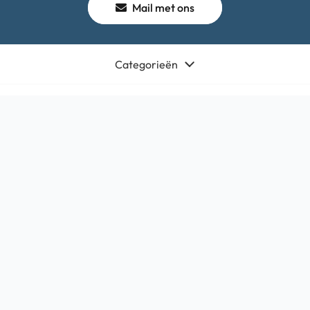
Mail met ons
Categorieën
Winkel
Algemeen
Contact
Bedrijfsgegevens
HQ-Mobile b.v.
Brouwer 1
5521DK Eersel