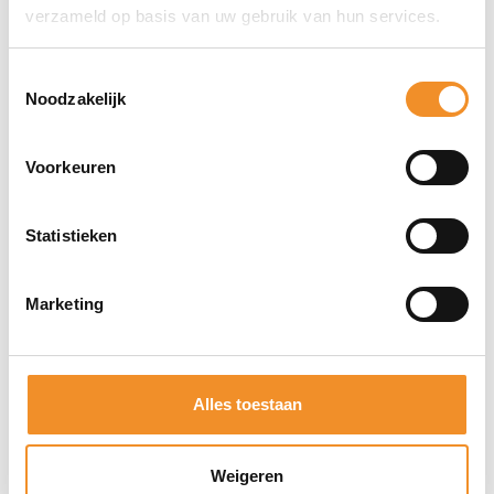
LED-display voor meldingen, tijd en oproepen
verzameld op basis van uw gebruik van hun services.
zonder openen
Volledige bescherming met extra pasjesvak
Toestemmingsselectie
Noodzakelijk
Stijlvolle en premium afwerking in wit
Voorkeuren
Direct erbij bestellen
Statistieken
Marketing
Alles toestaan
Weigeren