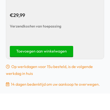
€
29,99
Verzendkosten van toepassing
Samsung
Toevoegen aan winkelwagen
Galaxy
S22+
Op werkdagen voor 15u besteld, is de volgende
-
werkdag in huis
Smart
Led
14 dagen bedenktijd om uw aankoop te overwegen.
View
Cover
-
Wit