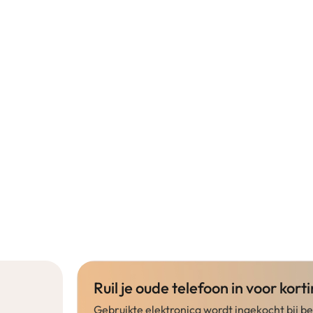
Ruil je oude telefoon in voor korti
Gebruikte elektronica wordt ingekocht bij 