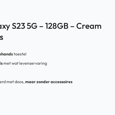
xy S23 5G – 128GB – Cream
s
ehands
toestel
ds
met wat levenservaring
erd met doos,
maar zonder accessoires