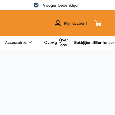
14 dagen bedenktijd
Mijn account
Over
Zakelijk
Klantenser
Accessoires
Overig
Partijhandel
ons