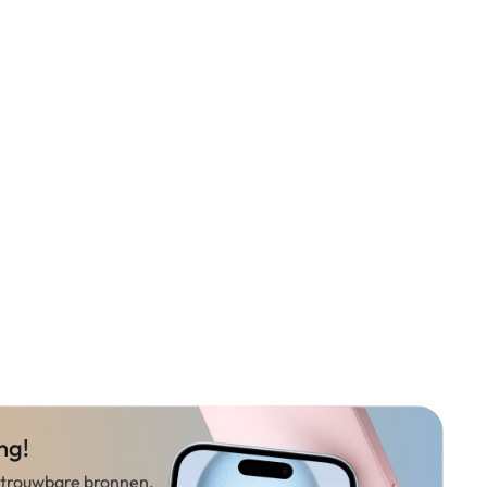
ng!
betrouwbare bronnen.