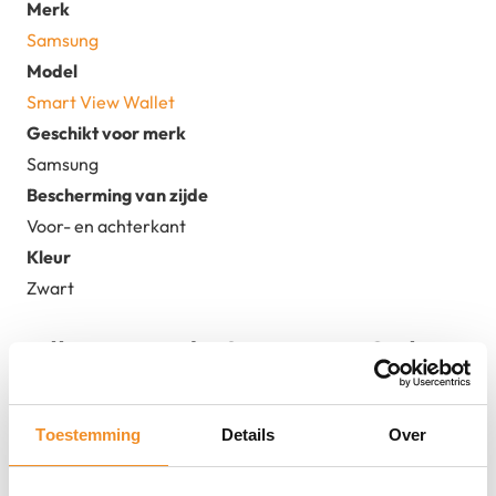
Merk
Samsung
Model
Smart View Wallet
Geschikt voor merk
Samsung
Bescherming van zijde
Voor- en achterkant
Kleur
Zwart
Alles over de Samsung Galaxy
S23 FE Hoesje – Smart View
Toestemming
Details
Over
Wallet Case Zwart