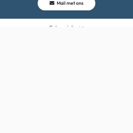
Mail met ons
Categorieën
Winkel
Algemeen
Contact
Bedrijfsgegevens
HQ-Mobile b.v.
Brouwer 1
5521DK Eersel