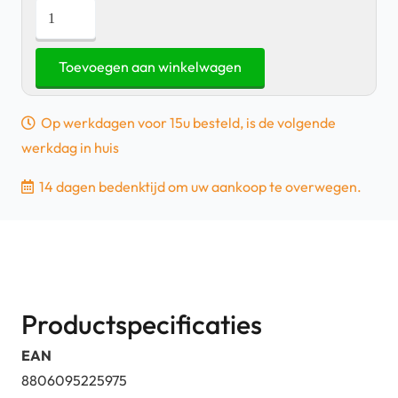
Samsung
Galaxy
S23
Toevoegen aan winkelwagen
FE
Hoesje
Op werkdagen voor 15u besteld, is de volgende
-
werkdag in huis
Smart
View
14 dagen bedenktijd om uw aankoop te overwegen.
Wallet
Case
Zwart
aantal
Productspecificaties
EAN
8806095225975