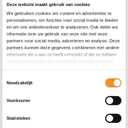
De Samsung Galaxy S23 FE Smart View Wallet Case in
Deze website maakt gebruik van cookies
zwart biedt premium bescherming en handige
We gebruiken cookies om content en advertenties te
functionaliteit in één stijlvolle cover. Dankzij het
personaliseren, om functies voor social media te bieden
geïntegreerde Smart View-venster zie je direct de tijd,
en om ons websiteverkeer te analyseren. Ook delen we
meldingen en inkomende oproepen zonder de case te
informatie over uw gebruik van onze site met onze
partners voor social media, adverteren en analyse. Deze
openen. De stevige flipcover beschermt zowel de voor-
partners kunnen deze gegevens combineren met andere
als achterkant van je toestel tegen krassen en stoten.
informatie die u aan ze heeft verstrekt of die ze hebben
Binnenin is ruimte voor een pasje, wat zorgt voor extra
verzameld op basis van uw gebruik van hun services.
gemak in het dagelijks gebruik. De elegante zwarte
afwerking maakt het geheel compleet.
Toestemmingsselectie
Noodzakelijk
Sterke punten
Smart View-venster voor snelle toegang tot
Voorkeuren
informatie
Volledige bescherming met geïntegreerd
Statistieken
pasjesvak