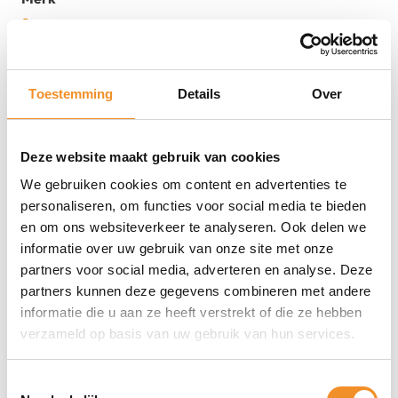
Samsung
EAN
8806088311531
Toestemming
Details
Over
MPN
EF-VG935LDEGWW
Kleur
Deze website maakt gebruik van cookies
Bruin
We gebruiken cookies om content en advertenties te
Staat
personaliseren, om functies voor social media te bieden
Nieuw
en om ons websiteverkeer te analyseren. Ook delen we
informatie over uw gebruik van onze site met onze
partners voor social media, adverteren en analyse. Deze
partners kunnen deze gegevens combineren met andere
informatie die u aan ze heeft verstrekt of die ze hebben
verzameld op basis van uw gebruik van hun services.
Toestemmingsselectie