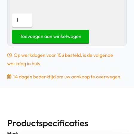
Samsung
Galaxy
S7
Toevoegen aan winkelwagen
Edge
-
Op werkdagen voor 15u besteld, is de volgende
Bruin
werkdag in huis
|
Partijhandel
14 dagen bedenktijd om uw aankoop te overwegen.
13
stuks
aantal
Productspecificaties
Merk