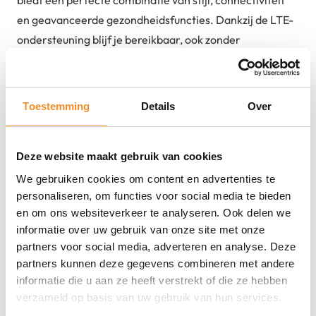
en geavanceerde gezondheidsfuncties. Dankzij de LTE-
ondersteuning blijf je bereikbaar, ook zonder
smartphone in de buurt. De smartwatch draait op Wear
OS Powered by Samsung, waardoor je toegang hebt tot
Google-apps, notificaties en handige tools. Met functies
Toestemming
Details
Over
als lichaamssamenstelling meten, hartslag,
slaapmonitoring en sporttracking houd je eenvoudig
Deze website maakt gebruik van cookies
controle over je gezondheid en prestaties.
We gebruiken cookies om content en advertenties te
Sterke punten
personaliseren, om functies voor social media te bieden
en om ons websiteverkeer te analyseren. Ook delen we
LTE-connectiviteit – blijf verbonden zonder
informatie over uw gebruik van onze site met onze
smartphone
partners voor social media, adverteren en analyse. Deze
partners kunnen deze gegevens combineren met andere
Wear OS met toegang tot Google-diensten en
informatie die u aan ze heeft verstrekt of die ze hebben
apps
verzameld op basis van uw gebruik van hun services.
Compact 40mm design met uitgebreide