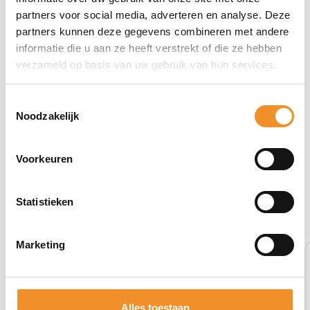
partners voor social media, adverteren en analyse. Deze
partners kunnen deze gegevens combineren met andere
informatie die u aan ze heeft verstrekt of die ze hebben
verzameld op basis van uw gebruik van hun services.
Toestemmingsselectie
Noodzakelijk
Voorkeuren
Bekijk ook eens deze producten
Statistieken
Retour Deal
Marketing
Alles toestaan