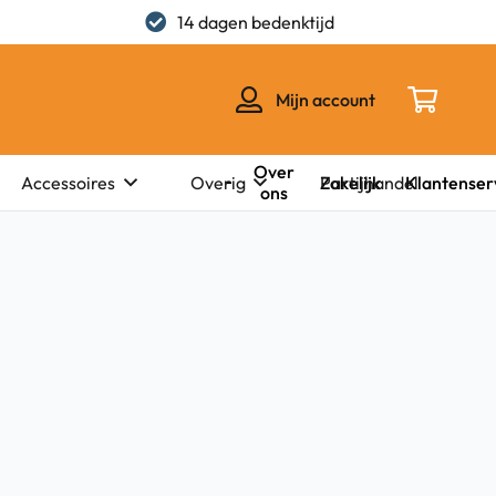
14 dagen bedenktijd
Mijn account
Over
Zakelijk
Klantenser
Accessoires
Overig
Partijhandel
ons