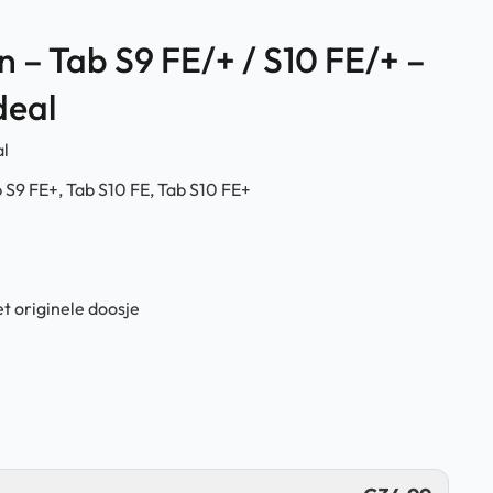
 – Tab S9 FE/+ / S10 FE/+ –
deal
al
b S9 FE+, Tab S10 FE, Tab S10 FE+
t originele doosje