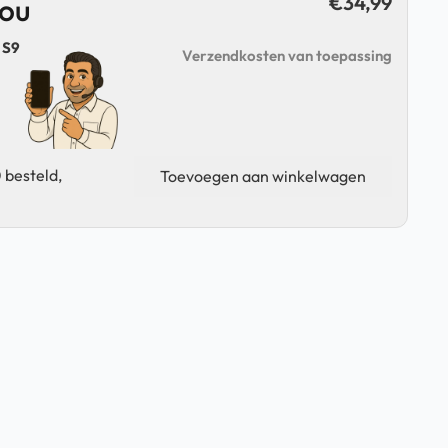
€
34,99
jou
 S9
Verzendkosten van toepassing
Samsung
 besteld,
Toevoegen aan winkelwagen
S
Pen
-
Tab
S9
FE/+
/
S10
FE/+
-