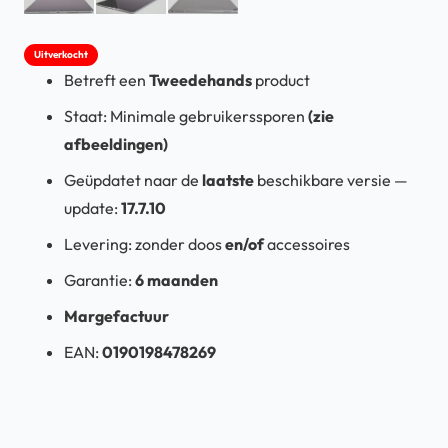
Uitverkocht
Betreft een
Tweedehands
product
Staat: Minimale gebruikerssporen
(zie
afbeeldingen)
Geüpdatet
naar
de
laatste
beschikbare
versie
—
update:
17.7.10
Levering:
zonder doos
en/of
accessoires
Garantie:
6 maanden
Margefactuur
EAN:
0190198478269