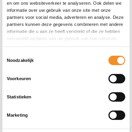
Direct erbij bestellen
en om ons websiteverkeer te analyseren. Ook delen we
informatie over uw gebruik van onze site met onze
partners voor social media, adverteren en analyse. Deze
partners kunnen deze gegevens combineren met andere
informatie die u aan ze heeft verstrekt of die ze hebben
verzameld op basis van uw gebruik van hun services.
Toestemmingsselectie
Noodzakelijk
Voorkeuren
Statistieken
Bekijk ook eens deze producten
Marketing
Tweedehands