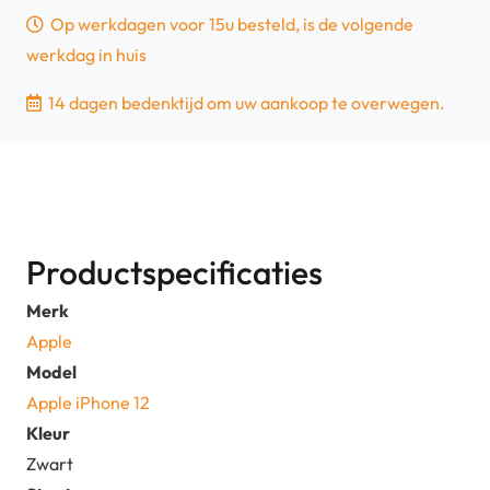
Op werkdagen voor 15u besteld, is de volgende
-
werkdag in huis
64GB
-
14 dagen bedenktijd om uw aankoop te overwegen.
Zwart
-
100%
|
Tweedehands
Productspecificaties
aantal
Merk
Apple
Model
Apple iPhone 12
Kleur
Zwart