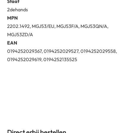
Staat
2dehands
MPN
2202.1492, MGJ53/EU, MGJ53F/A, MGJ53QN/A,
MGJ53ZD/A
EAN
0194252029367, 0194252029527, 0194252029558,
0194252029619, 0194252135525
Direct erbij bestellen