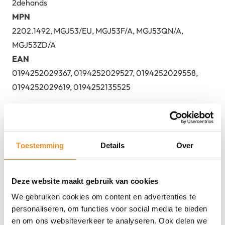
2dehands
MPN
2202.1492, MGJ53/EU, MGJ53F/A, MGJ53QN/A,
MGJ53ZD/A
EAN
0194252029367, 0194252029527, 0194252029558,
0194252029619, 0194252135525
Toestemming
Details
Over
Deze website maakt gebruik van cookies
We gebruiken cookies om content en advertenties te
Direct erbij bestellen
personaliseren, om functies voor social media te bieden
en om ons websiteverkeer te analyseren. Ook delen we