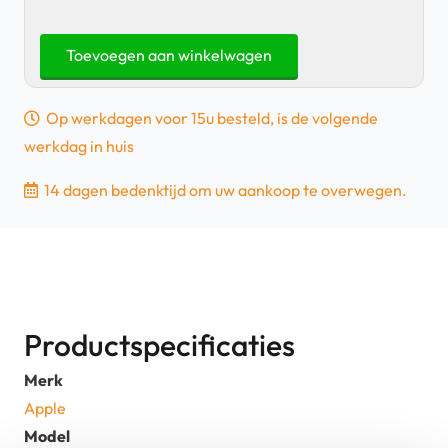
Apple
Toevoegen aan winkelwagen
iPhone
SE
Op werkdagen voor 15u besteld, is de volgende
-
werkdag in huis
64GB
–
14 dagen bedenktijd om uw aankoop te overwegen.
Zwart
-
100%
|
Tweedehands
Productspecificaties
aantal
Merk
Apple
Model