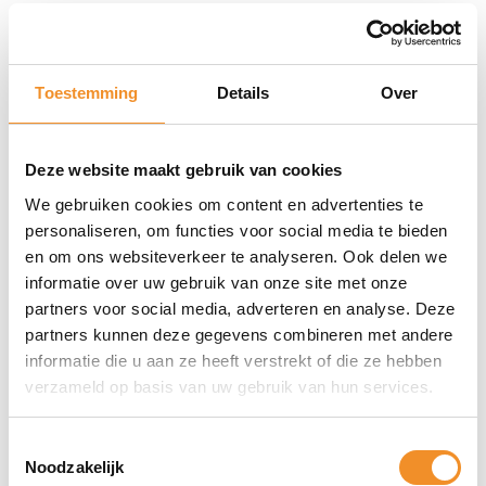
Apple Iphone SE (2022)
EAN
0194253012580, 0194253012931, 0194253013082,
Toestemming
Details
Over
0194253013198
MPN
MMX53LL/A, MMXF3PM/A, MMXF3QN/A, MMXF3ZD/A
Deze website maakt gebruik van cookies
Kleur
We gebruiken cookies om content en advertenties te
Zwart
personaliseren, om functies voor social media te bieden
en om ons websiteverkeer te analyseren. Ook delen we
Staat
informatie over uw gebruik van onze site met onze
2dehands
partners voor social media, adverteren en analyse. Deze
partners kunnen deze gegevens combineren met andere
informatie die u aan ze heeft verstrekt of die ze hebben
verzameld op basis van uw gebruik van hun services.
Toestemmingsselectie
Noodzakelijk