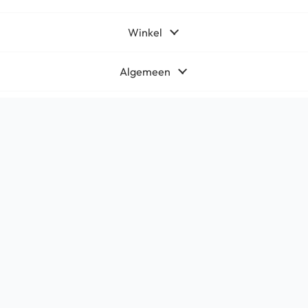
Winkel
Algemeen
Contact
Bedrijfsgegevens
HQ-Mobile b.v.
Brouwer 1
5521DK Eersel
KvK:
71566619
Btw: NL858765159B01