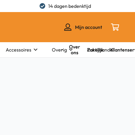
14 dagen bedenktijd
Mijn account
Over
Zakelijk
Klantenser
Accessoires
Overig
Partijhandel
ons