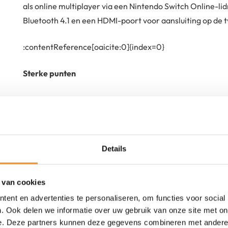
als online multiplayer via een Nintendo Switch Online-
Bluetooth 4.1 en een HDMI-poort voor aansluiting op de t
​:contentReference[oaicite:0]{index=0}
Sterke punten
Veelzijdig ontwerp voor zowel thuis- als mobiel ga
Afneembare Joy-Con-controllers voor flexibele g
Ondersteuning voor lokale en online multiplayer-
Details
 van cookies
ent en advertenties te personaliseren, om functies voor social
. Ook delen we informatie over uw gebruik van onze site met on
e. Deze partners kunnen deze gegevens combineren met andere i