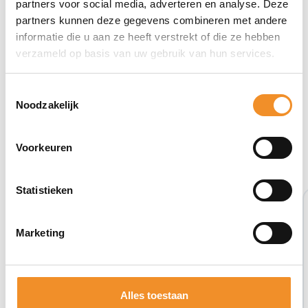
partners voor social media, adverteren en analyse. Deze
partners kunnen deze gegevens combineren met andere
informatie die u aan ze heeft verstrekt of die ze hebben
verzameld op basis van uw gebruik van hun services.
Toestemmingsselectie
Noodzakelijk
Bekijk ook eens deze producten
Voorkeuren
Statistieken
Tweedehands
Marketing
Alles toestaan