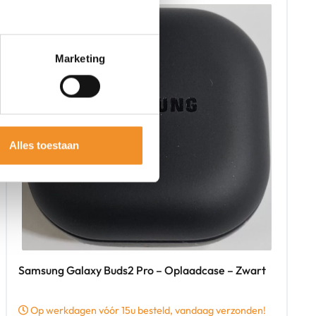
Marketing
Alles toestaan
Samsung Galaxy Buds2 Pro – Oplaadcase – Zwart
Op werkdagen vóór 15u besteld, vandaag verzonden!