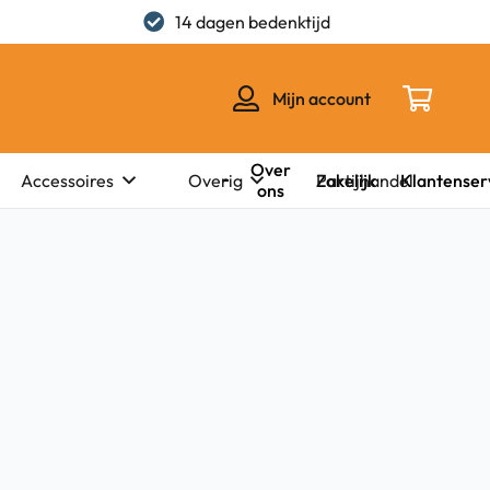
14 dagen bedenktijd
Mijn account
Over
Zakelijk
Klantenser
Accessoires
Overig
Partijhandel
ons