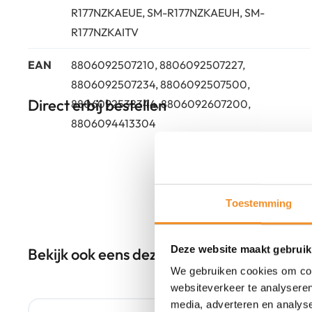
R177NZKAEUE, SM-R177NZKAEUH, SM-
R177NZKAITV
EAN
8806092507210, 8806092507227,
8806092507234, 8806092507500,
Direct erbij bestellen
8806092538344, 8806092607200,
8806094413304
Toestemming
Deze website maakt gebruik
Bekijk ook eens deze producten
We gebruiken cookies om cont
websiteverkeer te analyseren
Nieuw
media, adverteren en analys